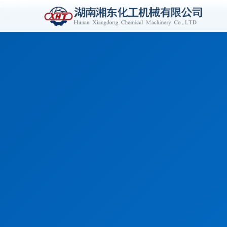
惊天大迷局,新警察故事2013,足疗技师输出学校,电视剧战争不相信眼泪,今年夏天,叶咲ゆめ,蜜桃成熟时