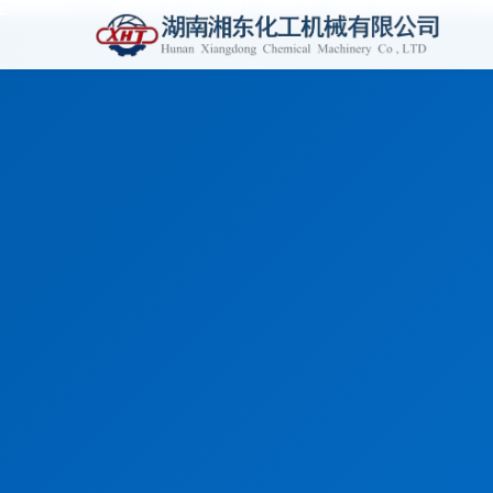
惊天大迷局,新警察故事2013,足疗技师输出学校,电视剧战争不相信眼泪,今年夏天,叶咲ゆめ,蜜桃成熟时