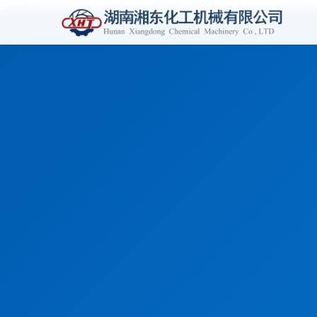
惊天大迷局,新警察故事2013,足疗技师输出学校,电视剧战争不相信眼泪,今年夏天,叶咲ゆめ,蜜桃成熟时