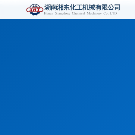
惊天大迷局,新警察故事2013,足疗技师输出学校,电视剧战争不相信眼泪,今年夏天,叶咲ゆめ,蜜桃成熟时